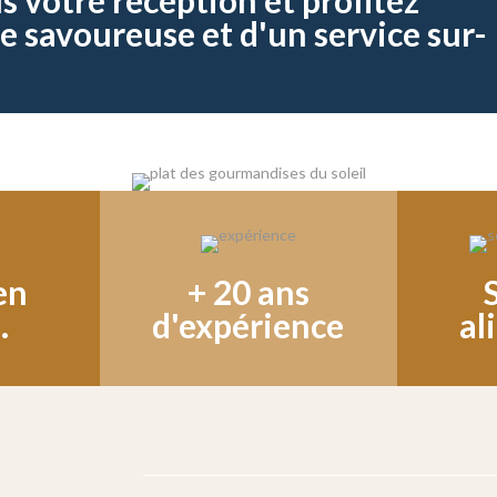
e savoureuse et d'un service sur-
en
+ 20 ans
.
d'expérience
al