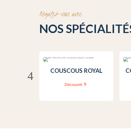
Régalez-vous avec
NOS SPÉCIALITÉ
N CARNE
COUSCOUS ROYAL
C
ir
Découvrir