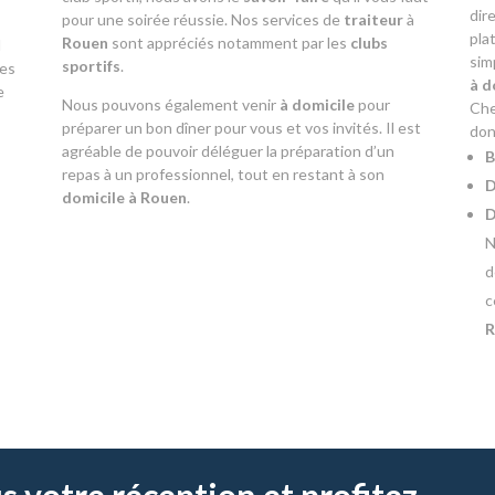
dir
pour une soirée réussie. Nos services de
traiteur
à
pla
Rouen
sont appréciés notamment par les
clubs
l
sim
sportifs
.
des
à d
e
Nous pouvons également venir
à domicile
pour
Che
préparer un bon dîner pour vous et vos invités. Il est
don
agréable de pouvoir déléguer la préparation d’un
B
repas à un professionnel, tout en restant à son
D
domicile à Rouen
.
D
d
c
R
 votre réception et profitez