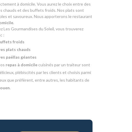
ectement à domicile. Vous aurez le choix entre des
ts chauds et des buffets froids. Nos plats sont
ples et savoureux. Nous apporterons le restaurant
omicile
.
z Les Gourmandises du Soleil, vous trouverez
c :
uffets froids
es plats chauds
es paëllas géantes
Nos
repas à domicile
cuisinés par un traiteur sont
élicieux, plébiscités par les clients et choisis parmi
eux que préfèrent, entre autres, les habitants de
ouen
.