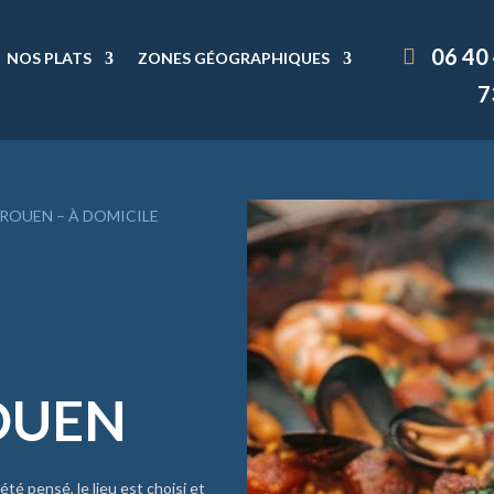
06 40
NOS PLATS
ZONES GÉOGRAPHIQUES
7
 ROUEN – À DOMICILE
OUEN
 été pensé, le lieu est choisi et