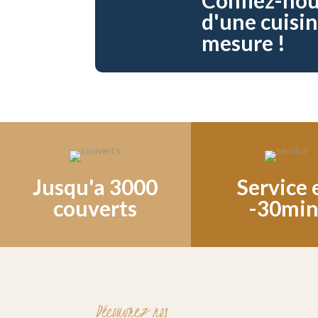
d'une cuisin
mesure !
Jusqu'a 3000
Service 
couverts
-30min
Découvrez nos