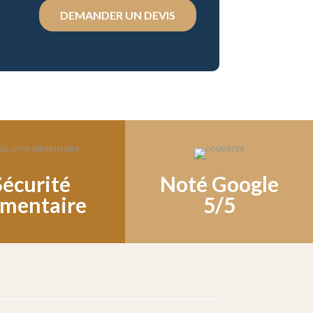
DEMANDER UN DEVIS
Sécurité
Noté Google
imentaire
5/5