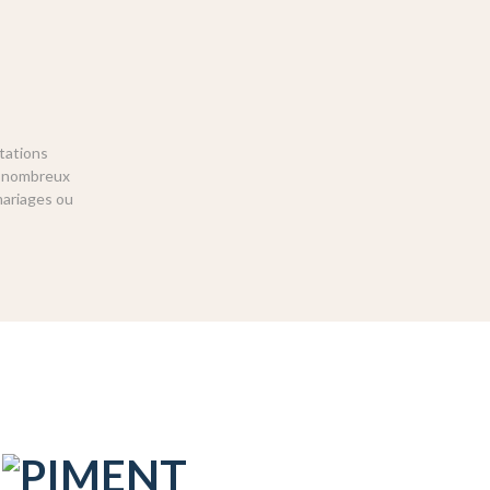
tations
os nombreux
mariages ou
S