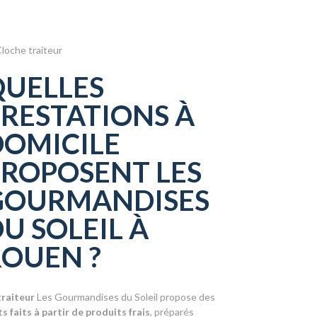
QUELLES
RESTATIONS À
DOMICILE
PROPOSENT LES
GOURMANDISES
U SOLEIL À
ROUEN ?
traiteur
Les Gourmandises du Soleil propose des
ts faits à partir de produits frais
, préparés