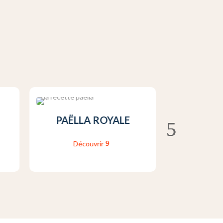
PAËLLA ROYALE
POULET
Découvrir
Déco