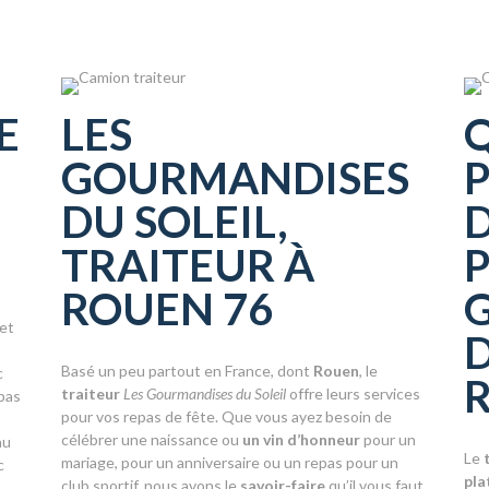
E
LES
GOURMANDISES
P
DU SOLEIL,
TRAITEUR À
ROUEN 76
 et
D
Basé un peu partout en France, dont
Rouen
, le
c
traiteur
Les Gourmandises du Soleil
offre leurs services
 pas
pour vos repas de fête. Que vous ayez besoin de
célébrer une naissance ou
un vin d’honneur
pour un
au
Le
mariage, pour un anniversaire ou un repas pour un
c
pla
club sportif, nous avons le
savoir-faire
qu’il vous faut